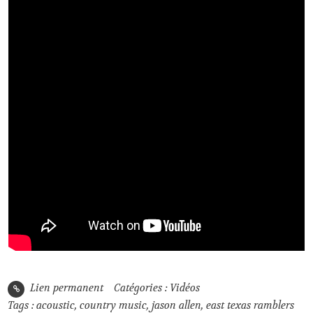
Lien permanent
Catégories :
Vidéos
Tags :
acoustic
,
country music
,
jason allen
,
east texas ramblers