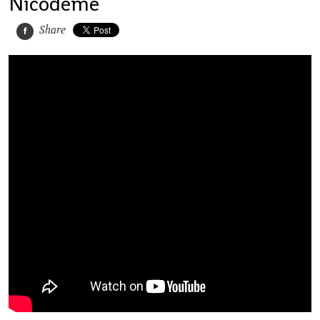
Nicodème
Share