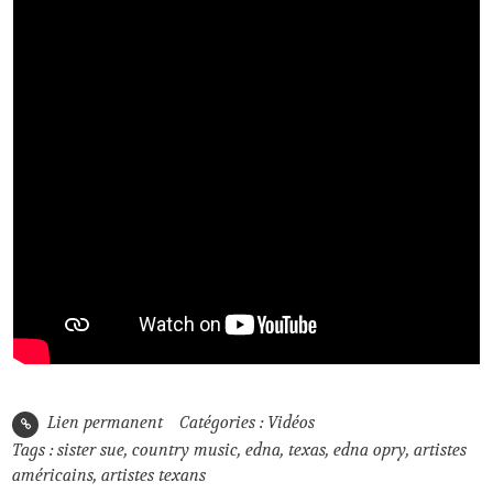
Lien permanent
Catégories :
Vidéos
Tags :
sister sue
,
country music
,
edna
,
texas
,
edna opry
,
artistes
américains
,
artistes texans