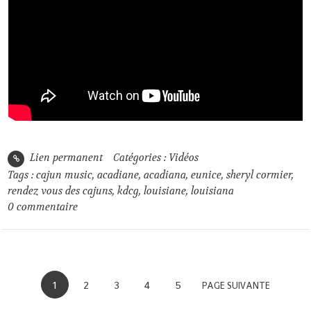
Lien permanent
Catégories :
Vidéos
Tags :
cajun music
,
acadiane
,
acadiana
,
eunice
,
sheryl cormier
,
rendez vous des cajuns
,
kdcg
,
louisiane
,
louisiana
0
commentaire
1
2
3
4
5
PAGE SUIVANTE