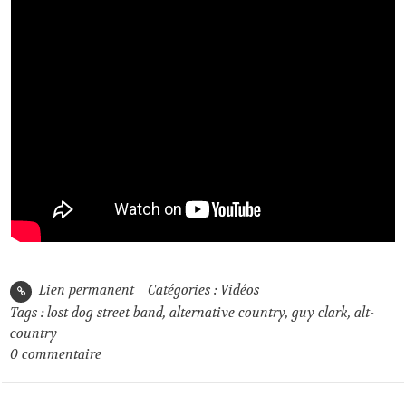
Lien permanent
Catégories :
Vidéos
Tags :
lost dog street band
,
alternative country
,
guy clark
,
alt-
country
0
commentaire