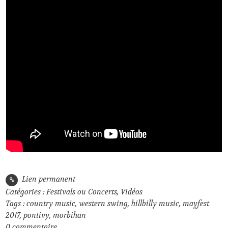
Lien permanent
Catégories :
Festivals ou Concerts
,
Vidéos
Tags :
country music
,
western swing
,
hillbilly music
,
mayfest
2017
,
pontivy
,
morbihan
0
commentaire