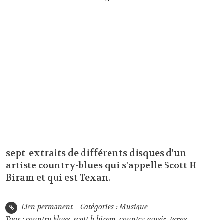
sept extraits de différents disques d'un
artiste country-blues qui s'appelle Scott H
Biram et qui est Texan.
Lien permanent
Catégories :
Musique
Tags :
country blues
,
scott h biram
,
country music
,
texas
,