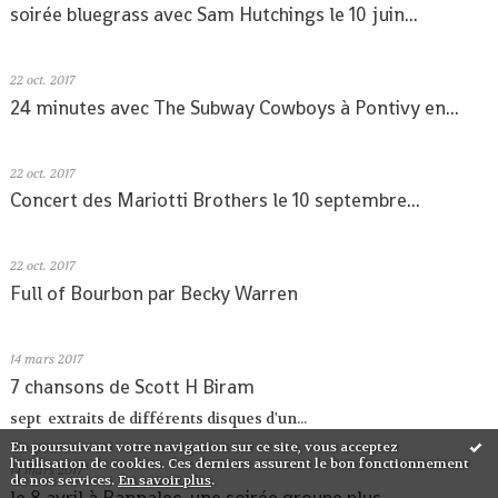
soirée bluegrass avec Sam Hutchings le 10 juin...
22
oct. 2017
24 minutes avec The Subway Cowboys à Pontivy en...
22
oct. 2017
Concert des Mariotti Brothers le 10 septembre...
22
oct. 2017
Full of Bourbon par Becky Warren
14
mars 2017
7 chansons de Scott H Biram
sept extraits de différents disques d'un...
En poursuivant votre navigation sur ce site, vous acceptez
l'utilisation de cookies. Ces derniers assurent le bon fonctionnement
14
mars 2017
de nos services.
En savoir plus
.