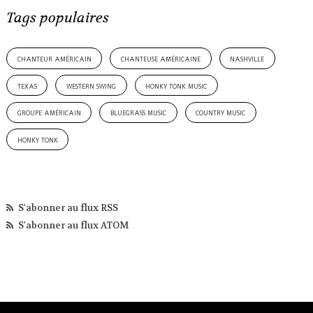
Tags populaires
chanteur américain
chanteuse américaine
nashville
texas
western swing
honky tonk music
groupe américain
bluegrass music
country music
honky tonk
S'abonner au flux RSS
S'abonner au flux ATOM