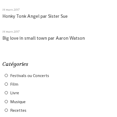
14
mars 2017
Honky Tonk Angel par Sister Sue
14
mars 2017
Big love in small town par Aaron Watson
Catégories
Festivals ou Concerts
Film
Livre
Musique
Recettes