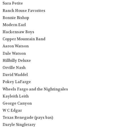
Sara Petite
Ranch House Favorites
Bonnie Bishop
Modern Earl
Hackensaw Boys
Copper Mountain Band
Aaron Watson
Dale Watson
Hillbilly Deluxe
Orville Nash
David Waddel
Pokey LaFarge
Wheels Fargo and the Nightingales
Kayleith Leith
George Canyon
W C Edgar
Texas Renegade (pays bas)
Daryle Singletary