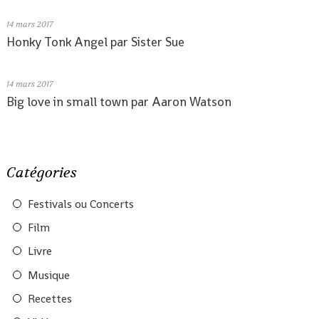
14
mars 2017
Honky Tonk Angel par Sister Sue
14
mars 2017
Big love in small town par Aaron Watson
Catégories
Festivals ou Concerts
Film
Livre
Musique
Recettes