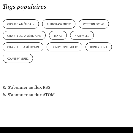
Tags populaires
groupe américain
bluegrass music
western swing
chanteuse américaine
texas
nashville
chanteur américain
honky tonk music
honky tonk
country music
S'abonner au flux RSS
S'abonner au flux ATOM