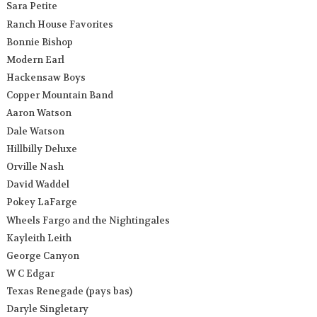
Sara Petite
Ranch House Favorites
Bonnie Bishop
Modern Earl
Hackensaw Boys
Copper Mountain Band
Aaron Watson
Dale Watson
Hillbilly Deluxe
Orville Nash
David Waddel
Pokey LaFarge
Wheels Fargo and the Nightingales
Kayleith Leith
George Canyon
W C Edgar
Texas Renegade (pays bas)
Daryle Singletary