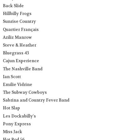
Back Slide
Hillbilly Frogs
Sunrise Country
Quartier Français
Aziliz Manrow
Steve & Heather
Bluegrass 43
Cajun Experience
The Nashville Band
Ian Scott
Emilie Vidrine
The Subway Cowboys
Sabrina and Country Fever Band
Hot Slap
Les Dockabilly's
Pony Express
Miss Jack
Hot Rod 56