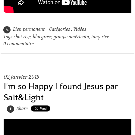
Lien permanent
Catégories :
Vidéos
Tags :
hot rize
,
bluegrass
,
groupe américain
,
tony rice
0
commentaire
02
janvier 2015
I'm so Happy I found Jesus par
Salt&Light
Share