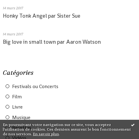
14
mars 2017
Honky Tonk Angel par Sister Sue
14
mars 2017
Big love in small town par Aaron Watson
Catégories
Festivals ou Concerts
Film
Livre
Musique
En poursuivant votre navigation sur ce site, vous acceptez
Recettes
l'utilisation de cookies. Ces derniers assurent le bon fonctionnement
de nos services.
En savoir plus
.
Vidéos