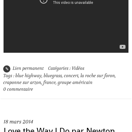
Lien permanent
Catégories :
Vidéos
Tags :
blue highway
,
bluegrass
,
concert
,
la roche sur foron
,
craponne sur arzon
,
france
,
groupe américain
0
commentaire
18
mars 2014
Love the Way I Do par Newton