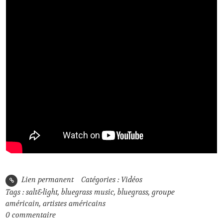
Lien permanent
Catégories :
Vidéos
Tags :
salt&light
,
bluegrass music
,
bluegrass
,
groupe
américain
,
artistes américains
0
commentaire