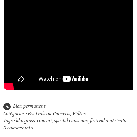
Lien permanent
Catégories :
Festivals ou Concerts
,
Vidéos
Tags :
bluegrass
,
concert
,
special consenus
,
festival américain
0
commentaire