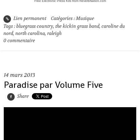
Free Electronic Press Kits from ReverbNation.com
Lien permanent
Catégories :
Musique
Tags :
bluegrass country
,
the kickin grass band
,
caroline du
nord
,
north carolina
,
raleigh
0
commentaire
14
mars 2013
Paradise par Volume Five
Share