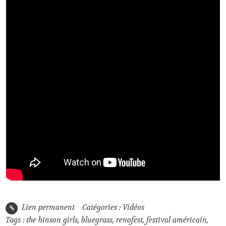
Lien permanent
Catégories :
Vidéos
Tags :
the hinson girls
,
bluegrass
,
renofest
,
festival américain
,