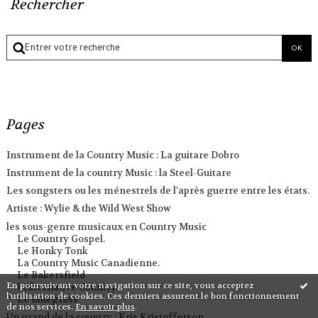
Rechercher
Pages
Instrument de la Country Music : La guitare Dobro
Instrument de la country Music : la Steel-Guitare
Les songsters ou les ménestrels de l'après guerre entre les états.
Artiste : Wylie & the Wild West Show
les sous-genre musicaux en Country Music
Le Country Gospel.
Le Honky Tonk
La Country Music Canadienne.
Le Bakersfield
En poursuivant votre navigation sur ce site, vous acceptez
L'Alternative Country.
l'utilisation de cookies. Ces derniers assurent le bon fonctionnement
Le Bluegrass
de nos services.
En savoir plus
.
Un grand de la country : Kris Kristofferson