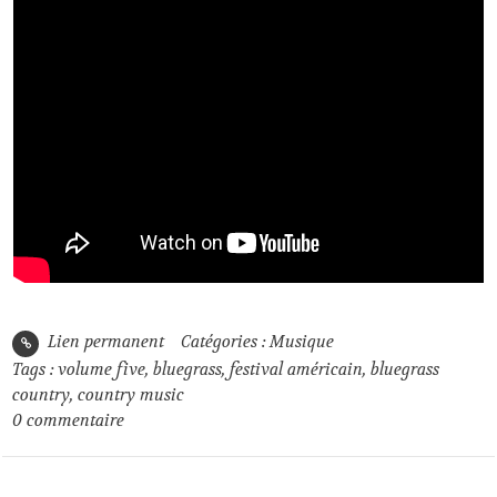
Lien permanent
Catégories :
Musique
Tags :
volume five
,
bluegrass
,
festival américain
,
bluegrass
country
,
country music
0
commentaire