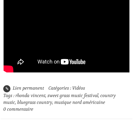
Lien permanent
Catégories :
Vidéos
Tags :
rhonda vincent
,
sweet grass music festival
,
country
music
,
bluegrass country
,
musique nord américaine
0
commentaire