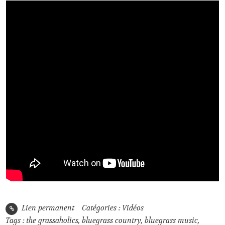
Lien permanent
Catégories :
Vidéos
Tags :
the grassaholics
,
bluegrass country
,
bluegrass music
,