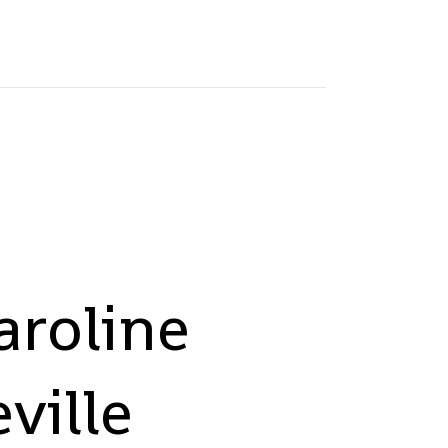
roline
ville