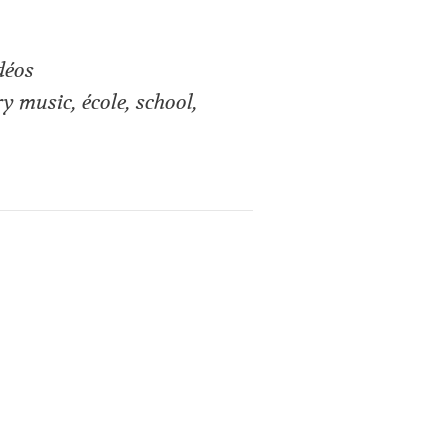
déos
ry music
,
école
,
school
,