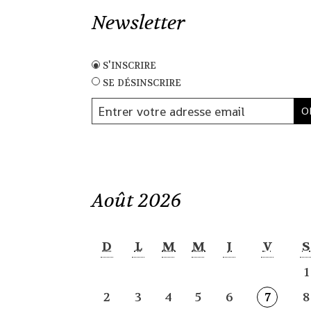
Newsletter
s'inscrire
se désinscrire
Août 2026
D
L
M
M
J
V
S
1
2
3
4
5
6
7
8