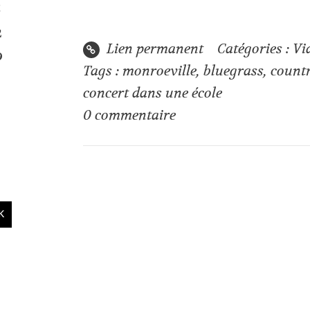
5
2
Lien permanent
Catégories :
Vi
9
Tags :
monroeville
,
bluegrass
,
count
concert dans une école
0
commentaire