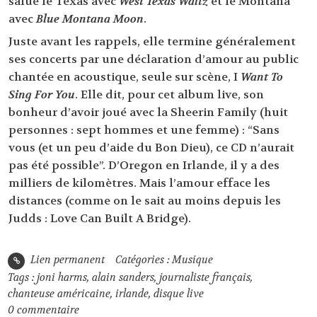
salue le Texas avec
West Texas Waltz
et le Montana
avec
Blue Montana Moon
.
Juste avant les rappels, elle termine généralement
ses concerts par une déclaration d’amour au public
chantée en acoustique, seule sur scène, I
Want To
Sing For You
. Elle dit, pour cet album live, son
bonheur d’avoir joué avec la Sheerin Family (huit
personnes : sept hommes et une femme) : “Sans
vous (et un peu d’aide du Bon Dieu), ce CD n’aurait
pas été possible”. D’Oregon en Irlande, il y a des
milliers de kilomètres. Mais l’amour efface les
distances (comme on le sait au moins depuis les
Judds : Love Can Built A Bridge).
Lien permanent
Catégories :
Musique
Tags :
joni harms
,
alain sanders
,
journaliste français
,
chanteuse américaine
,
irlande
,
disque live
0
commentaire