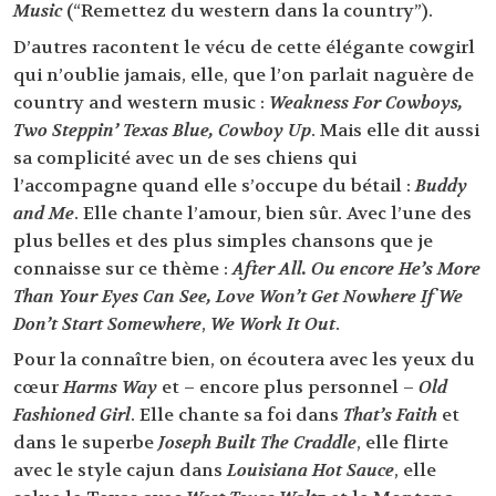
Music
(“Remettez du western dans la country”).
D’autres racontent le vécu de cette élégante cowgirl
qui n’oublie jamais, elle, que l’on parlait naguère de
country and western music :
Weakness For Cowboys,
Two Steppin’ Texas Blue, Cowboy Up
. Mais elle dit aussi
sa complicité avec un de ses chiens qui
l’accompagne quand elle s’occupe du bétail :
Buddy
and Me
. Elle chante l’amour, bien sûr. Avec l’une des
plus belles et des plus simples chansons que je
connaisse sur ce thème :
After All. Ou encore He’s More
Than Your Eyes Can See, Love Won’t Get Nowhere If We
Don’t Start Somewhere
,
We Work It Out
.
Pour la connaître bien, on écoutera avec les yeux du
cœur
Harms Way
et – encore plus personnel –
Old
Fashioned Girl
. Elle chante sa foi dans
That’s Faith
et
dans le superbe
Joseph Built The Craddle
, elle flirte
avec le style cajun dans
Louisiana Hot Sauce
, elle