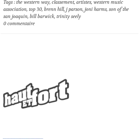
Tags :
the western way
,
classement
,
artistes
,
western music
association
,
top 30
,
brenn hill
,
j parson
,
joni harms
,
son of the
san joaquin
,
bill barwick
,
trinity seely
0
commentaire