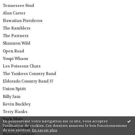
Tennessee Stud
Alan Carter
Hawaiian Pistoleros
The Ramblers
The Partners
Shannon Wild
Open Road
Youpi Whaou
Les Poissons Chats
The Yankees Country Band
Eldorado Country Band 37
Union Spirit
Billy Jam
Kevin Buckley
Terry Hanks
Back Slide
En poursuivant votre navigation sur ce site, vous acceptez
l'utilisation de cookies. Ces derniers assurent le bon fonctionnement
Hillbilly Frogs
de nos services.
En savoir plus
.
Sunrise Country